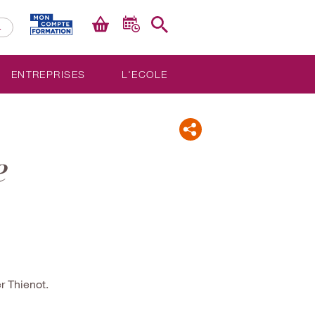
4
PANIER
CALENDRIER
RECHERCHE
ENTREPRISES
L'ECOLE
e
r Thienot.