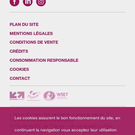
PLAN DU SITE
MENTIONS LÉGALES
CONDITIONS DE VENTE
CRÉDITS
CONSOMMATION RESPONSABLE
COOKIES
CONTACT
L'abus d'alcool est dangereux pour la santé. A
Les cookies assurent le bon fonctionnement du site, en
consommer avec modération.
© Ecole du Vin de France - 48 rue Baron Le Roy
continuant la navigation vous acceptez leur utilisation.
75012 Paris - Tél : +33 (0)1 43 41 33 94 - Site mis à