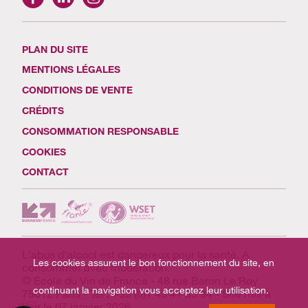
PLAN DU SITE
MENTIONS LÉGALES
CONDITIONS DE VENTE
CRÉDITS
CONSOMMATION RESPONSABLE
COOKIES
CONTACT
L'abus d'alcool est dangereux pour la santé. A
Les cookies assurent le bon fonctionnement du site, en
consommer avec modération.
© Ecole du Vin de France - 48 rue Baron Le Roy
continuant la navigation vous acceptez leur utilisation.
75012 Paris - Tél : +33 (0)1 43 41 33 94 - Site mis à
jour le 07 janvier 2026